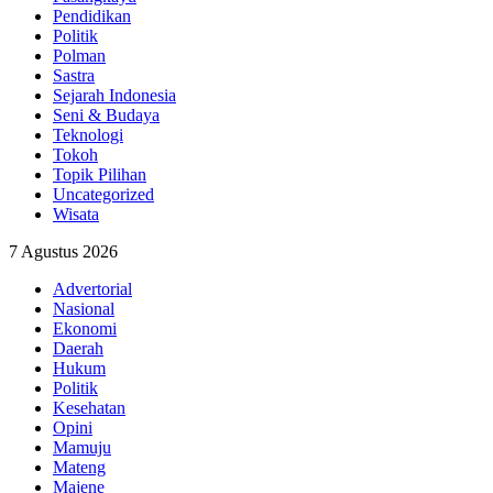
Pendidikan
Politik
Polman
Sastra
Sejarah Indonesia
Seni & Budaya
Teknologi
Tokoh
Topik Pilihan
Uncategorized
Wisata
7 Agustus 2026
Advertorial
Nasional
Ekonomi
Daerah
Hukum
Politik
Kesehatan
Opini
Mamuju
Mateng
Majene