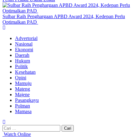
Sulbar Raih Penghargaan APBD Award 2024, Kedepan Perlu
Optimalkan PAD
Primary
Menu
Advertorial
Nasional
Ekonomi
Daerah
Hukum
Politik
Kesehatan
Opini
Mamuju
Mateng
Majene
Pasangkayu
Polman
Mamasa
Cari
untuk:
Watch Online