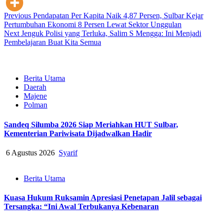
Post
Previous
Pendapatan Per Kapita Naik 4,87 Persen, Sulbar Kejar
Pertumbuhan Ekonomi 8 Persen Lewat Sektor Unggulan
navigation
Next
Jenguk Polisi yang Terluka, Salim S Mengga: Ini Menjadi
Pembelajaran Buat Kita Semua
Berita Utama
Daerah
Majene
Polman
Sandeq Silumba 2026 Siap Meriahkan HUT Sulbar,
Kementerian Pariwisata Dijadwalkan Hadir
6 Agustus 2026
Syarif
Berita Utama
Kuasa Hukum Ruksamin Apresiasi Penetapan Jalil sebagai
Tersangka: “Ini Awal Terbukanya Kebenaran