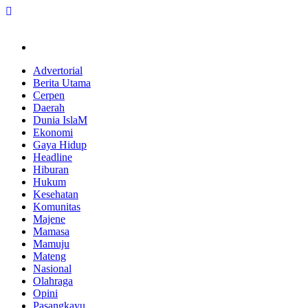
Skip
to
content
Advertorial
Berita Utama
Cerpen
Daerah
Dunia IslaM
Ekonomi
Gaya Hidup
Headline
Hiburan
Hukum
Kesehatan
Komunitas
Majene
Mamasa
Mamuju
Mateng
Nasional
Olahraga
Opini
Pasangkayu