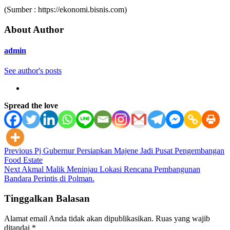
(Sumber : https://ekonomi.bisnis.com)
About Author
admin
See author's posts
Spread the love
Post
Previous
Pj Gubernur Persiapkan Majene Jadi Pusat Pengembangan
Food Estate
navigation
Next
Akmal Malik Meninjau Lokasi Rencana Pembangunan
Bandara Perintis di Polman.
Tinggalkan Balasan
Alamat email Anda tidak akan dipublikasikan.
Ruas yang wajib
ditandai
*