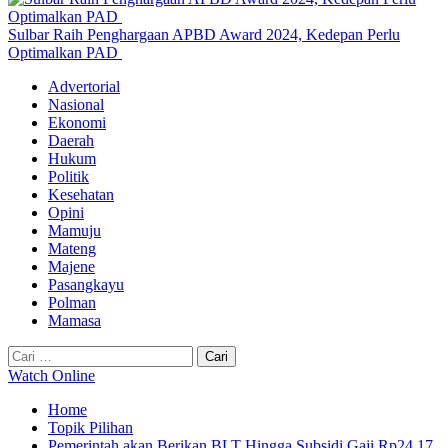
Sulbar Raih Penghargaan APBD Award 2024, Kedepan Perlu
Optimalkan PAD
Primary
Advertorial
Menu
Nasional
Ekonomi
Daerah
Hukum
Politik
Kesehatan
Opini
Mamuju
Mateng
Majene
Pasangkayu
Polman
Mamasa
Cari
untuk:
Watch Online
Home
Topik Pilihan
Pemerintah akan Berikan BLT Hingga Subsidi Gaji Rp24,17