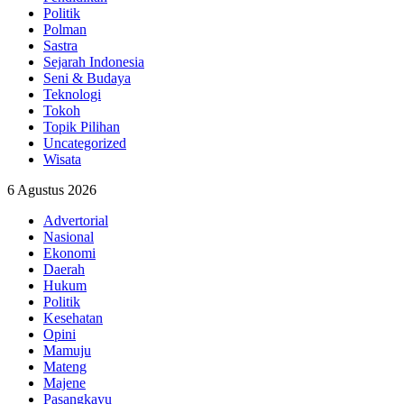
Politik
Polman
Sastra
Sejarah Indonesia
Seni & Budaya
Teknologi
Tokoh
Topik Pilihan
Uncategorized
Wisata
6 Agustus 2026
Advertorial
Nasional
Ekonomi
Daerah
Hukum
Politik
Kesehatan
Opini
Mamuju
Mateng
Majene
Pasangkayu