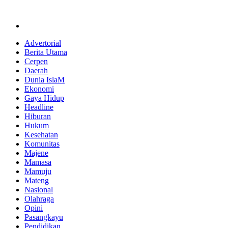
Skip
to
content
Advertorial
Berita Utama
Cerpen
Daerah
Dunia IslaM
Ekonomi
Gaya Hidup
Headline
Hiburan
Hukum
Kesehatan
Komunitas
Majene
Mamasa
Mamuju
Mateng
Nasional
Olahraga
Opini
Pasangkayu
Pendidikan