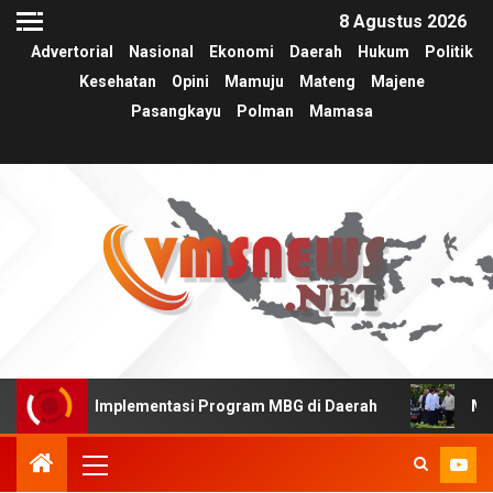
8 Agustus 2026
Advertorial
Nasional
Ekonomi
Daerah
Hukum
Politik
Kesehatan
Opini
Mamuju
Mateng
Majene
Pasangkayu
Polman
Mamasa
rkuat Implementasi Program MBG di Daerah
Menteri Ek