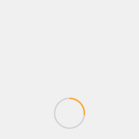
BERITA UTAMA
DAERAH
EKONOMI
NASIONAL
Pleno Akhir Tahun BPP HIPKA:
Wadah Refleksi dan Penguatan
Peran Pelaku Usaha Lokal
21 Desember 2024
Syarif