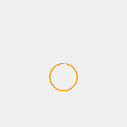
Previous
Next
Suhardi Duka Ajak
Perbedaan Hari Raya,
Alumni Hipermaju
Sekda Sulbar Tekankan
Bersatu Majukan
Persatuan dan Nilai
Daerah Meski Berbeda
Fitrah
Pilihan