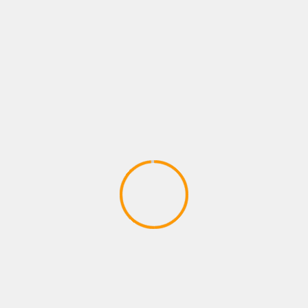
menegaskan bahwa Belanja Pemerintah Pusat
(BPP) harus berorientasi pada keluaran (output)
dan hasil (outcome) yang nyata demi
meningkatkan kesehjahteraan rakyat, serta ayat
(4) menegaskan bahwa Belanja Pemerintah Pusat
(BPP) harus memprioritaskan dan memperkuat
penggunaan produksi dalam negeri dan
mengandung tingkat komponen dalam negeri
sesuai dengan ketentuan.
Program kurban Presiden dilaknasakan mengacu
pada UU APBN 2026, terutama Pasal 8 ayat (3)
dan ayat (4), yaitu berorientasi pada output dan
outcome yang mendukung peningkatan
kesejahteraan rakyat serta merupakan produk
dalam negeri.
Sebanyak 1.098 sapi merupakan hasil peternakan